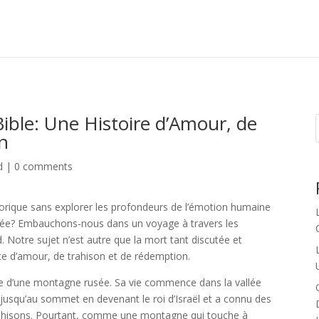
ible: Une Histoire d’Amour, de
n
d
|
0 comments
orique sans explorer les profondeurs de l’émotion humaine
 liée? Embauchons-nous dans un voyage à travers les
 Notre sujet n’est autre que la mort tant discutée et
te d’amour, de trahison et de rédemption.
lle d’une montagne rusée. Sa vie commence dans la vallée
é jusqu’au sommet en devenant le roi d’Israël et a connu des
trahisons. Pourtant, comme une montagne qui touche à