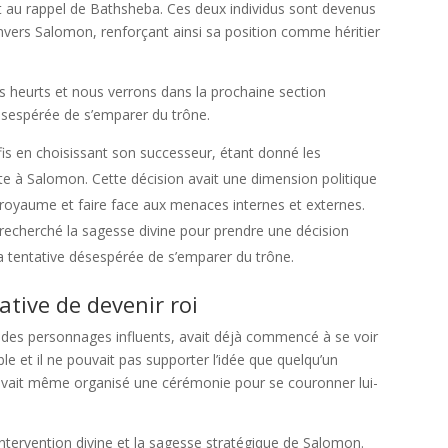
t au rappel de Bathsheba. Ces deux individus sont devenus
envers Salomon, renforçant ainsi sa position comme héritier
 heurts et nous verrons dans la prochaine section
sespérée de s’emparer du trône.
fis en choisissant son successeur, étant donné les
e à Salomon. Cette décision avait une dimension politique
du royaume et faire face aux menaces internes et externes.
recherché la sagesse divine pour prendre une décision
a tentative désespérée de s’emparer du trône.
ative de devenir roi
r des personnages influents, avait déjà commencé à se voir
e et il ne pouvait pas supporter l’idée que quelqu’un
 Il avait même organisé une cérémonie pour se couronner lui-
intervention divine et la sagesse stratégique de Salomon.