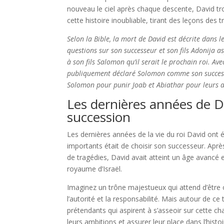
nouveau le ciel après chaque descente, David t
cette histoire inoubliable, tirant des leçons d
Selon la Bible, la mort de David est décrite dans le 
questions sur son successeur et son fils Adonija a
à son fils Salomon qu’il serait le prochain roi. A
publiquement déclaré Solomon comme son successe
Solomon pour punir Joab et Abiathar pour leurs a
Les dernières années de D
succession
Les dernières années de la vie du roi David ont
importants était de choisir son successeur. Après
de tragédies, David avait atteint un âge avancé et 
royaume d’Israël.
Imaginez un trône majestueux qui attend d’être o
l’autorité et la responsabilité. Mais autour de 
prétendants qui aspirent à s’asseoir sur cette ch
leurs ambitions et assurer leur place dans l’histoi