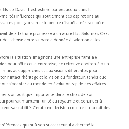
 fils de David. Il est estimé par beaucoup dans le
nalités influentes qui soutiennent ses aspirations au
essaires pour gouverner le peuple d’Israël après son père.
vait déjà fait une promesse à un autre fils : Salomon. C’est
 il doit choisir entre sa parole donnée à Salomon et les
re la situation. Imaginons une entreprise familiale
-pied pour bâtir cette entreprise, se retrouve confronté à un
, mais aux approches et aux visions différentes pour
ntenir intact l’héritage et la vision du fondateur, tandis que
pour s’adapter au monde en évolution rapide des affaires.
imension politique importante dans le choix de son
i qui pourrait maintenir l’unité du royaume et continuer à
cent sa stabilité. C’était une décision cruciale qui aurait des
préférences quant à son successeur, il a cherché la