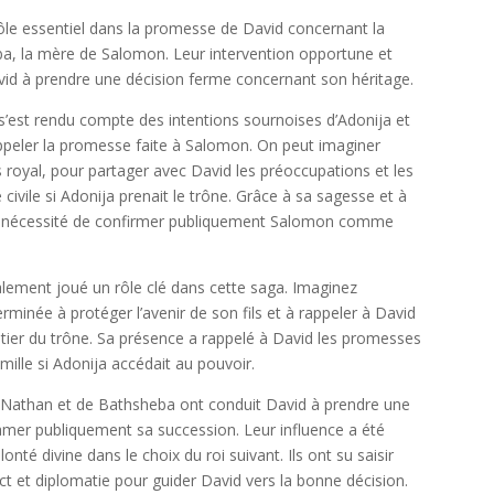
rôle essentiel dans la promesse de David concernant la
ba, la mère de Salomon. Leur intervention opportune et
vid à prendre une décision ferme concernant son héritage.
’est rendu compte des intentions sournoises d’Adonija et
ppeler la promesse faite à Salomon. On peut imaginer
 royal, pour partager avec David les préoccupations et les
civile si Adonija prenait le trône. Grâce à sa sagesse et à
la nécessité de confirmer publiquement Salomon comme
ement joué un rôle clé dans cette saga. Imaginez
inée à protéger l’avenir de son fils et à rappeler à David
ier du trône. Sa présence a rappelé à David les promesses
amille si Adonija accédait au pouvoir.
e Nathan et de Bathsheba ont conduit David à prendre une
amer publiquement sa succession. Leur influence a été
onté divine dans le choix du roi suivant. Ils ont su saisir
ct et diplomatie pour guider David vers la bonne décision.