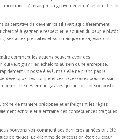
montrant qu’il était prêt à gouverner et qu’il était différent
 sa tentative de devenir roi s’il avait agi différemment.
vait cherché à gagner le respect et le soutien du peuple plutôt
ant, ses actes précipités et son manque de sagesse ont
ndre comment les actions peuvent avoir des
qui veut gravir les échelons au sein d’une entreprise.
 rapidement un poste élevé, mais elle ne prend pas le
i de développer les compétences nécessaires pour réussir
ar commettre des erreurs graves qui lui coûtent son poste
u trône de manière précipitée et enfreignant les règles
finalement échoué et a entraîné des conséquences tragiques
, nous pouvons voir comment ses dernières années ont été
rigues politiques. Le dilemme de succession était au cœur