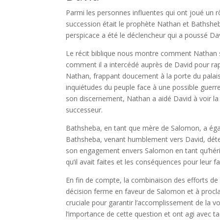
Parmi les personnes influentes qui ont joué un 
succession était le prophète Nathan et Bathshe
perspicace a été le déclencheur qui a poussé Da
Le récit biblique nous montre comment Nathan s
comment il a intercédé auprès de David pour ra
Nathan, frappant doucement à la porte du palais
inquiétudes du peuple face à une possible guerre 
son discernement, Nathan a aidé David à voir 
successeur.
Bathsheba, en tant que mère de Salomon, a égal
Bathsheba, venant humblement vers David, déterm
son engagement envers Salomon en tant qu’hérit
qu’il avait faites et les conséquences pour leur f
En fin de compte, la combinaison des efforts d
décision ferme en faveur de Salomon et à procl
cruciale pour garantir l’accomplissement de la vol
l’importance de cette question et ont agi avec ta