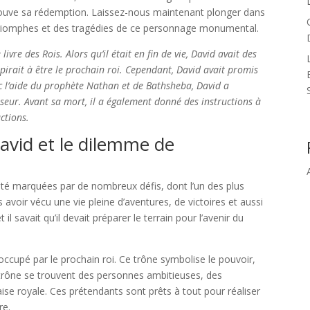
rouve sa rédemption. Laissez-nous maintenant plonger dans
es triomphes et des tragédies de ce personnage monumental.
livre des Rois. Alors qu’il était en fin de vie, David avait des
spirait à être le prochain roi. Cependant, David avait promis
vec l’aide du prophète Nathan et de Bathsheba, David a
ur. Avant sa mort, il a également donné des instructions à
ctions.
avid et le dilemme de
 été marquées par de nombreux défis, dont l’un des plus
 avoir vécu une vie pleine d’aventures, de victoires et aussi
il savait qu’il devait préparer le terrain pour l’avenir du
ccupé par le prochain roi. Ce trône symbolise le pouvoir,
ce trône se trouvent des personnes ambitieuses, des
aise royale. Ces prétendants sont prêts à tout pour réaliser
re.