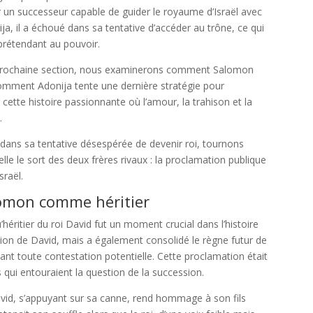
ir un successeur capable de guider le royaume d’Israël avec
a, il a échoué dans sa tentative d’accéder au trône, ce qui
prétendant au pouvoir.
 la prochaine section, nous examinerons comment Salomon
omment Adonija tente une dernière stratégie pour
ette histoire passionnante où l’amour, la trahison et la
.
dans sa tentative désespérée de devenir roi, tournons
lle le sort des deux frères rivaux : la proclamation publique
sraël.
lomon comme héritier
éritier du roi David fut un moment crucial dans l’histoire
sion de David, mais a également consolidé le règne futur de
ant toute contestation potentielle. Cette proclamation était
s qui entouraient la question de la succession.
avid, s’appuyant sur sa canne, rend hommage à son fils