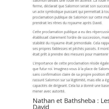
Salomon devant une foule en attente. La foule ret
ferme, déclarait que Salomon serait son successeu
un acte symbolique puissant qui permettait à tou
proclamation publique de Salomon sur cette mule r
prendrait les rênes du royaume après David.
Cette proclamation publique a eu des répercussi
établissait clairement l’ordre de succession, ma
stabilité du royaume était primordiale. Cela rapp
ses propres faiblesses et péchés passés. Il montr
était prêt à prendre des mesures pour maintenir la
L’importance de cette proclamation réside égale
que futur roi. Imaginez-vous à la place de Salom
sans confirmation claire de sa propre position d
rassuré Salomon sur sa légitimité, mais elle a 
capacités de dirigeant. Cela lui a donné une base 
mener avec autorité.
Nathan et Bathsheba : Les
David