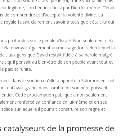
enait son souffle alors que le roi, d’une voix faible mais
r légitime, son héritier choisi par Dieu lui-même. C’était
s de comprendre et d’accepter la volonté divine. La
oyale faisait clairement savoir à tous que c’était lui qui
ons profondes sur le peuple d’Israël. Non seulement cela
is cela envoyait également un message fort selon lequel la
elait aux gens que David restait fidèle à sa parole malgré
ait qu’il pensait au bien-être de son peuple avant tout et
 paix et l’unité.
ment dans le soutien qu’elle a apporté à Salomon en tant
on, qui avait grandi dans l’ombre de son père puissant,
’héritier. Cette proclamation publique a non seulement
également renforcé sa confiance en lui-même et en ses
solide sur laquelle il pourrait construire son règne et
 catalyseurs de la promesse de