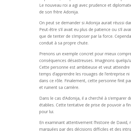
Le nouveau roi a agi avec prudence et diplomatie, 
de son frère Adonija.
On peut se demander si Adonija aurait réussi dans
Peut-être s’il avait eu plus de patience ou s’il a
que de tenter de s’imposer par la force. Cepend
conduit à sa propre chute.
Prenons un exemple concret pour mieux compre
conséquences désastreuses. Imaginons quelqu’un 
Cette personne est ambitieuse et veut atteindre
temps d’apprendre les rouages de l’entreprise n
dans ce rôle. Finalement, cette personne finit p
et ruinent sa carrière.
Dans le cas d’Adonija, il a cherché à s’emparer d
établies. Cette tentative de prise de pouvoir a 
pour lui.
En examinant attentivement l’histoire de David
marquées par des décisions difficiles et des int