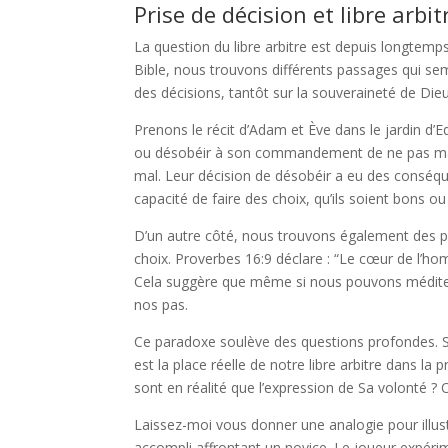
Prise de décision et libre arbit
La question du libre arbitre est depuis longtem
Bible, nous trouvons différents passages qui sem
des décisions, tantôt sur la souveraineté de Die
Prenons le récit d’Adam et Ève dans le jardin d’Ed
ou désobéir à son commandement de ne pas mange
mal. Leur décision de désobéir a eu des conséque
capacité de faire des choix, qu’ils soient bons o
D’un autre côté, nous trouvons également des p
choix. Proverbes 16:9 déclare : “Le cœur de l’hom
Cela suggère que même si nous pouvons méditer s
nos pas.
Ce paradoxe soulève des questions profondes. Si
est la place réelle de notre libre arbitre dans la 
sont en réalité que l’expression de Sa volonté ? 
Laissez-moi vous donner une analogie pour illus
accompli affrontant un novice. Le joueur expér