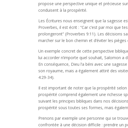
propose une perspective unique et précieuse sur
conduisent à la prospérité.
Les Écritures nous enseignent que la sagesse est
Proverbes, il est écrit : “Car c’est par moi que te
prolongeront” (Proverbes 9:11). Les décisions sa
marcher sur le bon chemin et d’éviter les pièges 
Un exemple concret de cette perspective biblique 
lui accorder n’importe quel souhait, Salomon a 
En conséquence, Dieu l’a béni avec une sagesse 
son royaume, mais a également attiré des visiteu
4:29-34).
Il est important de noter que la prospérité selon
prospérité comprend également une richesse spirit
suivant les principes bibliques dans nos décisio
prospérité sous toutes ses formes, mais égaleme
Prenons par exemple une personne qui se trouve 
confrontée à une décision difficile : prendre u