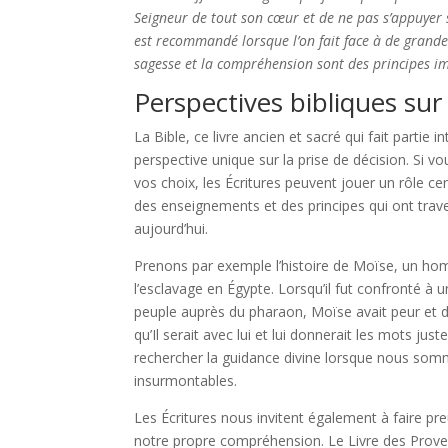
Seigneur de tout son cœur et de ne pas s’appuyer
est recommandé lorsque l’on fait face à de grandes
sagesse et la compréhension sont des principes imp
Perspectives bibliques sur 
La Bible, ce livre ancien et sacré qui fait partie i
perspective unique sur la prise de décision. Si 
vos choix, les Écritures peuvent jouer un rôle cen
des enseignements et des principes qui ont traver
aujourd’hui.
Prenons par exemple l’histoire de Moïse, un homm
l’esclavage en Égypte. Lorsqu’il fut confronté à 
peuple auprès du pharaon, Moïse avait peur et d
qu’Il serait avec lui et lui donnerait les mots just
rechercher la guidance divine lorsque nous som
insurmontables.
Les Écritures nous invitent également à faire p
notre propre compréhension. Le Livre des Proverb