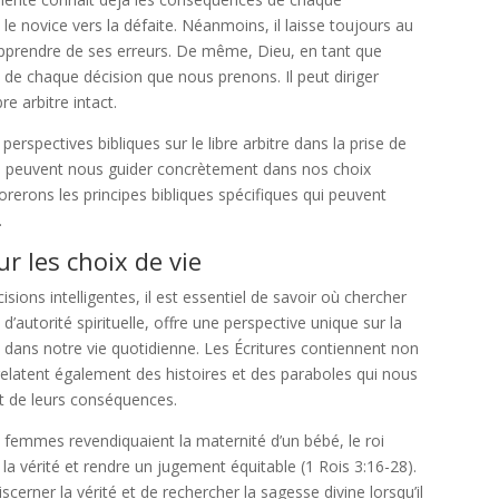
 novice vers la défaite. Néanmoins, il laisse toujours au
d’apprendre de ses erreurs. De même, Dieu, en tant que
 de chaque décision que nous prenons. Il peut diriger
e arbitre intact.
rspectives bibliques sur le libre arbitre dans la prise de
es peuvent nous guider concrètement dans nos choix
orerons les principes bibliques spécifiques qui peuvent
.
r les choix de vie
ions intelligentes, il est essentiel de savoir où chercher
d’autorité spirituelle, offre une perspective unique sur la
x dans notre vie quotidienne. Les Écritures contiennent non
relatent également des histoires et des paraboles qui nous
t de leurs conséquences.
 femmes revendiquaient la maternité d’un bébé, le roi
la vérité et rendre un jugement équitable (1 Rois 3:16-28).
cerner la vérité et de rechercher la sagesse divine lorsqu’il