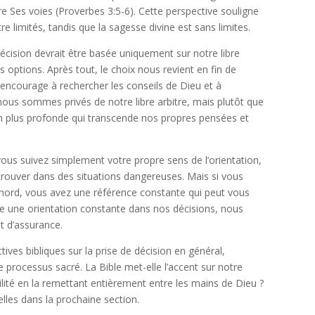
re Ses voies (Proverbes 3:5-6). Cette perspective souligne
 limités, tandis que la sagesse divine est sans limites.
écision devrait être basée uniquement sur notre libre
es options. Après tout, le choix nous revient en fin de
 encourage à rechercher les conseils de Dieu et à
nous sommes privés de notre libre arbitre, mais plutôt que
 plus profonde qui transcende nos propres pensées et
vous suivez simplement votre propre sens de l’orientation,
trouver dans des situations dangereuses. Mais si vous
e nord, vous avez une référence constante qui peut vous
re une orientation constante dans nos décisions, nous
t d’assurance.
ves bibliques sur la prise de décision en général,
e processus sacré. La Bible met-elle l’accent sur notre
ilité en la remettant entièrement entre les mains de Dieu ?
lles dans la prochaine section.