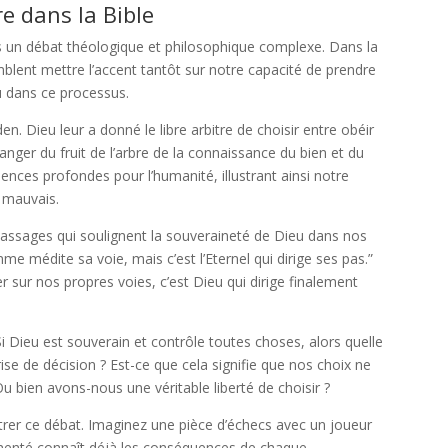
re dans la Bible
ps un débat théologique et philosophique complexe. Dans la
blent mettre l’accent tantôt sur notre capacité de prendre
u dans ce processus.
en. Dieu leur a donné le libre arbitre de choisir entre obéir
r du fruit de l’arbre de la connaissance du bien et du
nces profondes pour l’humanité, illustrant ainsi notre
u mauvais.
assages qui soulignent la souveraineté de Dieu dans nos
me médite sa voie, mais c’est l’Eternel qui dirige ses pas.”
ur nos propres voies, c’est Dieu qui dirige finalement
 Dieu est souverain et contrôle toutes choses, alors quelle
prise de décision ? Est-ce que cela signifie que nos choix ne
Ou bien avons-nous une véritable liberté de choisir ?
trer ce débat. Imaginez une pièce d’échecs avec un joueur
imenté connaît déjà les conséquences de chaque