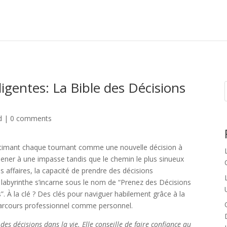
ligentes: La Bible des Décisions
d
|
0 comments
estimant chaque tournant comme une nouvelle décision à
mener à une impasse tandis que le chemin le plus sinueux
s affaires, la capacité de prendre des décisions
x labyrinthe s’incarne sous le nom de “Prenez des Décisions
s”. À la clé ? Des clés pour naviguer habilement grâce à la
parcours professionnel comme personnel.
es décisions dans la vie. Elle conseille de faire confiance au